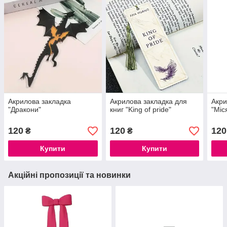
Акрилова закладка
Акрилова закладка для
Акри
"Дракони"
книг "King of pride"
"Міс
120
120
120
₴
₴
Купити
Купити
Акційні пропозиції та новинки