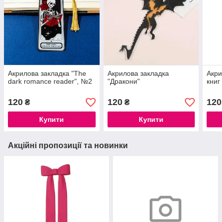
Акрилова закладка "The
Акрилова закладка
Акри
dark romance reader", №2
"Дракони"
книг 
120
120
120
₴
₴
Купити
Купити
Акційні пропозиції та новинки