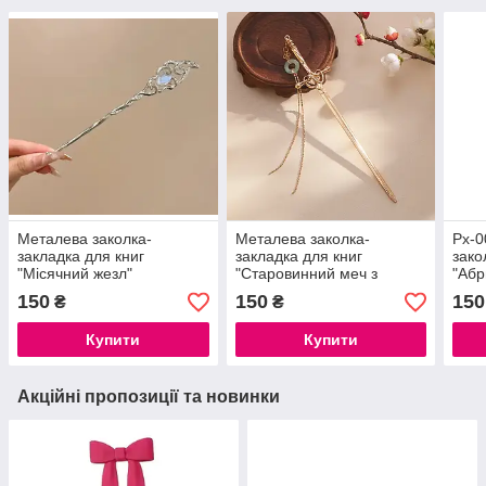
Металева заколка-
Металева заколка-
Px-0
закладка для книг
закладка для книг
зако
"Місячний жезл"
"Старовинний меч з
"Абр
ланцюжком", золото
150
150
150
₴
₴
Купити
Купити
Акційні пропозиції та новинки