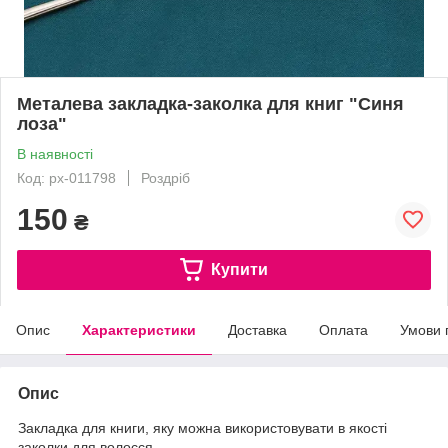
Металева закладка-заколка для книг "Синя
лоза"
В наявності
Код: px-011798
Роздріб
150
₴
Купити
Опис
Характеристики
Доставка
Оплата
Умови 
Опис
Закладка для книги, яку можна використовувати в якості
заколки для волосся