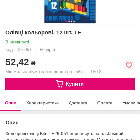
Олівці кольорові, 12 шт. TF
В наявності
Код: tf26-051
Роздріб
52,42
₴
Мінімальна сума замовлення на сайті — 150 ₴
Купити
Опис
Характеристики
Доставка
Оплата
Умови п
Опис
Кольорові олівці Kite TF26-051 перенесуть на альбомний
аркуш найяскравіші художні задуми дитини. Строката палітра