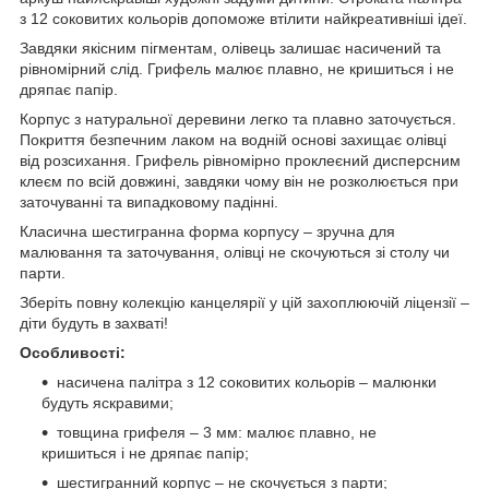
з 12 соковитих кольорів допоможе втілити найкреативніші ідеї.
Завдяки якісним пігментам, олівець залишає насичений та
рівномірний слід. Грифель малює плавно, не кришиться і не
дряпає папір.
Корпус з натуральної деревини легко та плавно заточується.
Покриття безпечним лаком на водній основі захищає олівці
від розсихання. Грифель рівномірно проклеєний дисперсним
клеєм по всій довжині, завдяки чому він не розколюється при
заточуванні та випадковому падінні.
Класична шестигранна форма корпусу – зручна для
малювання та заточування, олівці не скочуються зі столу чи
парти.
Зберіть повну колекцію канцелярії у цій захоплюючій ліцензії –
діти будуть в захваті!
Особливості:
насичена палітра з 12 соковитих кольорів – малюнки
будуть яскравими;
товщина грифеля – 3 мм: малює плавно, не
кришиться і не дряпає папір;
шестигранний корпус – не скочується з парти;