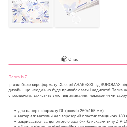
Опис
Папка із Z
ip-застібкою євроформату DL серії ARABESKI від BUROMAX підх
дизайні, що неодмінно буде приваблювати і надихати! Папка на
споживачам, захистить вміст від зминання, намокання чи забр
для паперів формату DL (розмір 260х155 мм)
матеріал: матовий напівпрозорий пластик товщиною 180
закривається за допомогою застібки-блискавки типу ZIP-
об'ємне кільце на кінці застібки для зручного та легкого 