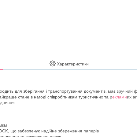
Характеристики
одить для зберігання і транспортування документів, має зручний 
йкраще стане в нагоді співробітникам туристичних та р
екламн
их а
уднення.
 мкм
LOCK, що забезпечує надійне збереження паперів
відкривання та закривання папки