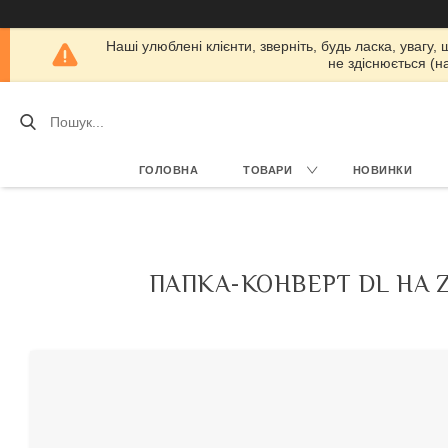
Наші улюблені клієнти, зверніть, будь ласка, увагу,
не здіснюється (н
ГОЛОВНА
ТОВАРИ
НОВИНКИ
ПАПКА-КОНВЕРТ DL НА Z