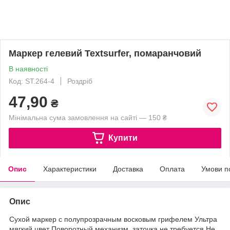
Маркер гелевий Textsurfer, помаранчовий
В наявності
Код: ST.264-4
Роздріб
47,90
₴
Мінімальна сума замовлення на сайті — 150 ₴
Купити
Опис
Характеристики
Доставка
Оплата
Умови п
Опис
Сухой маркер с полупрозрачным восковым грифелем Ультра
мягкий цвет Поворотный механизм, заточка не требуется Не