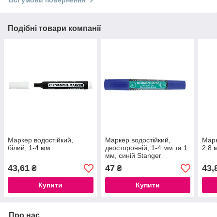
Подібні товари компанії
Маркер водостійкий,
Маркер водостійкий,
Марк
білий, 1-4 мм
двосторонній, 1-4 мм та 1
2,8 
мм, синій Stanger
43,61
47
43,
₴
₴
Купити
Купити
Про нас