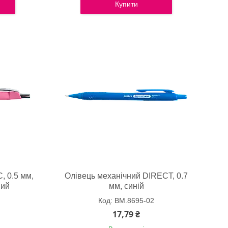
Купити
, 0.5 мм,
Олівець механічний DIRECT, 0.7
вий
мм, синій
BM.8695-02
17,79 ₴