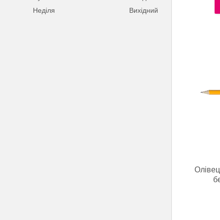
Неділя
Вихідний
Олівец
б