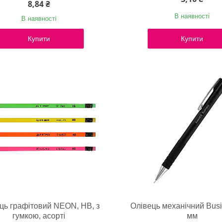
8,84 ₴
В наявності
В наявності
Купити
Купити
ць графітовий NEON, НВ, з
Олівець механічний Busi
гумкою, асорті
мм