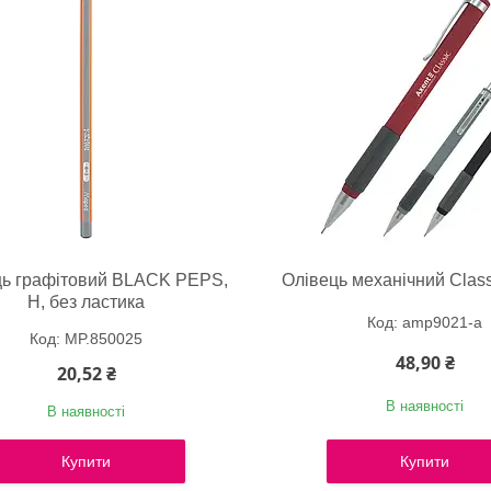
ць графітовий BLACK PEPS,
Олівець механічний Class
H, без ластика
amp9021-a
MP.850025
48,90 ₴
20,52 ₴
В наявності
В наявності
Купити
Купити