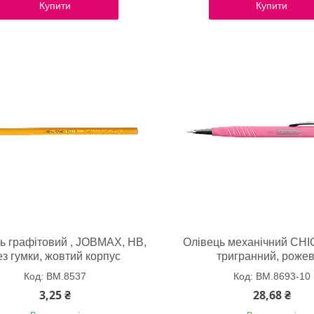
Купити
Купити
ь графітовий , JOBMAX, HB,
Олівець механічний CHIC
ез гумки, жовтий корпус
тригранний, роже
BM.8537
BM.8693-10
3,25 ₴
28,68 ₴