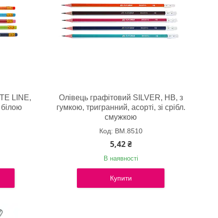
TE LINE,
Олівець графітовий SILVER, НВ, з
з білою
гумкою, тригранний, асорті, зі срібл.
смужкою
BM.8510
5,42 ₴
В наявності
Купити