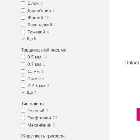
Білий
9
Дерев'яний
1
Жовтий
10
Лавандовий
1
Рожевий
4
Ще 5
Товщина лінії письма
0.5 мм
14
Оліве
0.7 мм
1
11 мм
1
2 мм
25
2-2.5 мм
3
Ще 7
Тип олівця
Гелевий
1
Графітовий
73
Механічний
9
Жорсткість грифеля