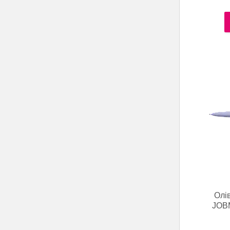
Олі
JOBM