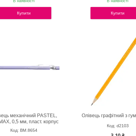
В наявності
В наявності
Купити
Купити
вець механічний PASTEL,
Олівець графітний з гу
AX, 0,5 мм, пласт. корпус
d2103
BM.8654
3,10 ₴