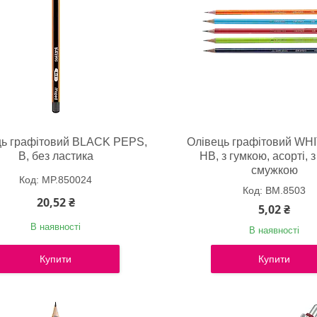
ць графітовий BLACK PEPS,
Олівець графітовий WHI
B, без ластика
НВ, з гумкою, асорті, 
смужкою
MP.850024
BM.8503
20,52 ₴
5,02 ₴
В наявності
В наявності
Купити
Купити