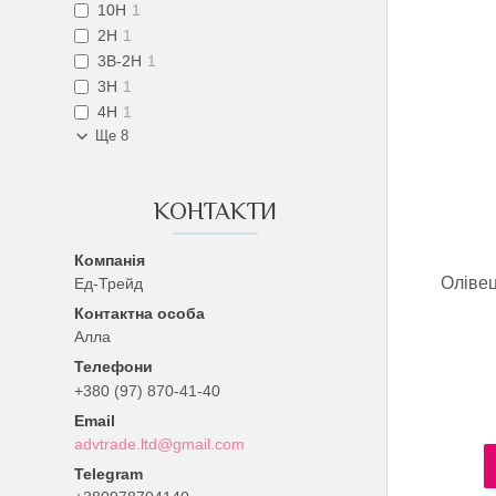
10H
1
2H
1
3B-2H
1
3H
1
4H
1
Ще 8
КОНТАКТИ
Оліве
Ед-Трейд
Алла
+380 (97) 870-41-40
advtrade.ltd@gmail.com