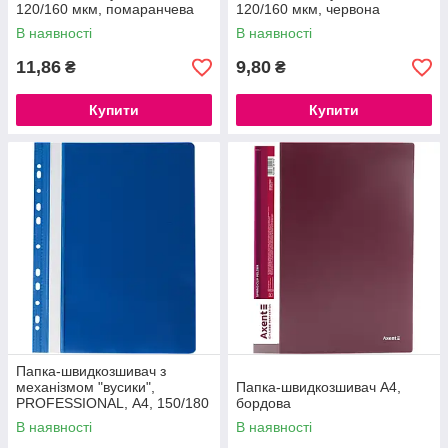
120/160 мкм, помаранчева
120/160 мкм, червона
В наявності
В наявності
11,86
9,80
₴
₴
Купити
Купити
Папка-швидкозшивач з
механізмом "вусики",
Папка-швидкозшивач А4,
PROFESSIONAL, А4, 150/180
бордова
мкм, з перфорацією, темно-
В наявності
В наявності
синя