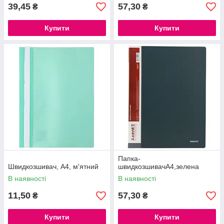
39,45
57,30
₴
₴
Купити
Купити
Папка-
Швидкозшивач, А4, м'ятний
швидкозшивачА4,зелена
В наявності
В наявності
11,50
57,30
₴
₴
Купити
Купити