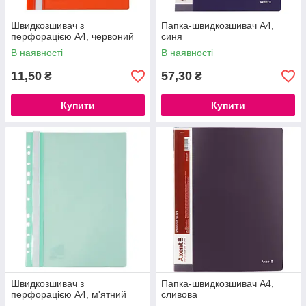
Швидкозшивач з
Папка-швидкозшивач А4,
перфорацією А4, червоний
синя
В наявності
В наявності
11,50
57,30
₴
₴
Купити
Купити
Швидкозшивач з
Папка-швидкозшивач А4,
перфорацією А4, м'ятний
сливова