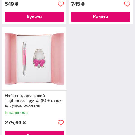
549
745
₴
₴
Купити
Купити
Набір подарунковий
"Lightness": ручка (К) + гачок
д/ сумки, рожевий
В наявності
275,60
₴