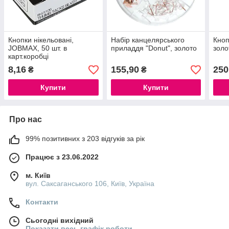
Кнопки нікельовані,
Набір канцелярського
Кноп
JOBMAX, 50 шт. в
приладдя "Donut", золото
золо
карт.коробці
8,16
155,90
250
₴
₴
Купити
Купити
Про нас
99% позитивних з 203 відгуків за рік
Працює з 23.06.2022
м. Київ
вул. Саксаганського 106, Київ, Україна
Контакти
Сьогодні вихідний
Показати весь графік роботи