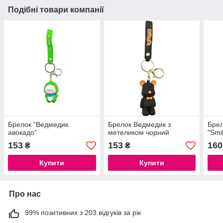
Подібні товари компанії
Брелок “Ведмедик
Брелок Ведмедик з
Брел
авокадо”
метеликом чорний
"Smi
153
153
160
₴
₴
Купити
Купити
Про нас
99% позитивних з 203 відгуків за рік