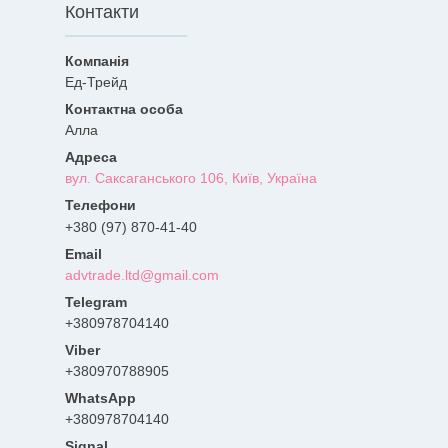
Контакти
Ед-Трейд
Алла
вул. Саксаганського 106, Київ, Україна
+380 (97) 870-41-40
advtrade.ltd@gmail.com
+380978704140
+380970788905
+380978704140
Signal