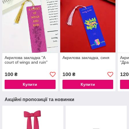
Акрилова закладка "А
Акрилова закладка, синя
Акри
court of wings and ruin"
"Дра
100
100
120
₴
₴
Купити
Купити
Акційні пропозиції та новинки