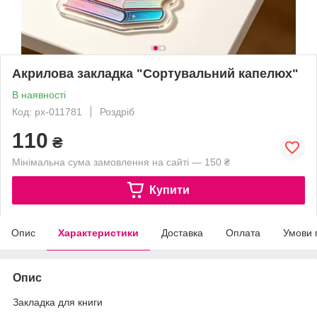
Акрилова закладка "Сортувальний капелюх"
В наявності
Код: px-011781
Роздріб
110
₴
Мінімальна сума замовлення на сайті — 150 ₴
Купити
Опис
Характеристики
Доставка
Оплата
Умови 
Опис
Закладка для книги